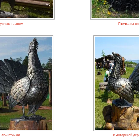
упным планом
Птичка на пн
Спой птичка!
В Ангарской дер