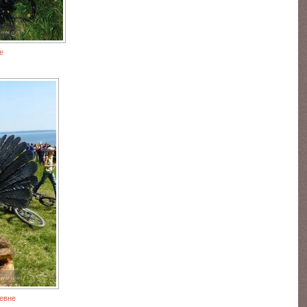
е
евне