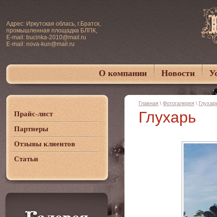
Адрес: Иркутская облась, г.Братск,
промышленная площадка БЛПК,
E-mail: bucinka-2010@mail.ru
E-mail: nova-kun@mail.ru
О компании
Новости
У
Главная
\
Фотогалерея
\
Глухар
Глухарь
Прайс-лист
Партнеры
Отзывы клиентов
Статьи