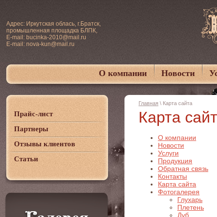
Адрес: Иркутская облась, г.Братск,
промышленная площадка БЛПК,
E-mail: bucinka-2010@mail.ru
E-mail: nova-kun@mail.ru
О компании
Новости
У
Главная
\ Карта сайта
Карта сай
Прайс-лист
Партнеры
О компании
Отзывы клиентов
Новости
Услуги
Статьи
Продукция
Обратная связь
Контакты
Карта сайта
Фотогалерея
Глухарь
Плетень
Дуб