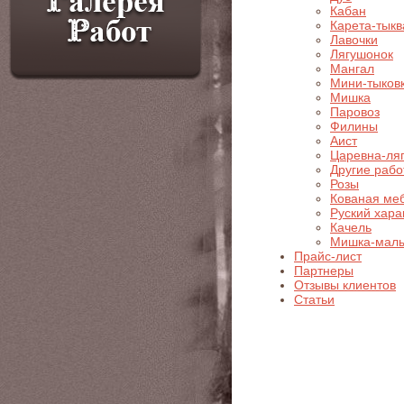
Кабан
Карета-тыкв
Лавочки
Лягушонок
Мангал
Мини-тыков
Мишка
Паровоз
Филины
Аист
Царевна-ля
Другие раб
Розы
Кованая ме
Руский хара
Качель
Мишка-мал
Прайс-лист
Партнеры
Отзывы клиентов
Статьи